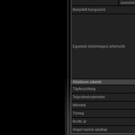
üzemmó
Beépített hangszóró
Egyebek (különleges) jellemzők
Általános adatok
Tápfeszültség
Teljesítményfelvétel
Méretek
Tömeg
Bruttó ár
Angol nyelvű adatlap