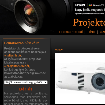
Projektorkereső
Hírek
Sz
Feliratkozás hírlevélre
Projektorok böngészésére,
Vissza
összehasonlítására használja a
» teljes listát
,
az igényei szerinti projektor
kiválasztására a
» projektorkeresőt,
konkrét gyártó és típus
kiválasztásához pedig kövesse
az alábbiakat:
Bérlés
Ha projektort, és a vetítéshez
szükséges más kellékeket sze-
retne bérelni, elég kitöltenie egy
bérlési űrlapot, és munkatársaink