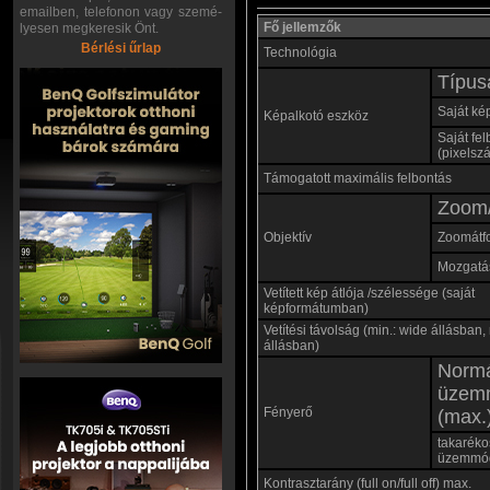
emailben, telefonon vagy szemé-
Fő jellemzők
lyesen megkeresik Önt.
Bérlési űrlap
Technológia
Típus
Saját ké
Képalkotó eszköz
Saját fe
(pixelsz
Támogatott maximális felbontás
Zoom/
Objektív
Zoomátf
Mozgatás
Vetített kép átlója /szélessége (saját
képformátumban)
Vetítési távolság (min.: wide állásban, 
állásban)
Norm
üzem
Fényerő
(max.
takaréko
üzemmó
Kontrasztarány (full on/full off) max.