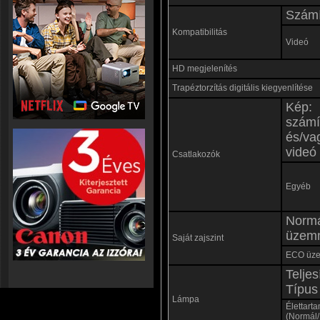
Számí
Kompatibilitás
Videó
HD megjelenítés
Trapéztorzítás digitális kiegyenlítése
Kép:
számí
és/va
videó
Csatlakozók
Egyéb
Norm
üzem
Saját zajszint
ECO üz
Teljes
Típus
Lámpa
Élettart
(Normál