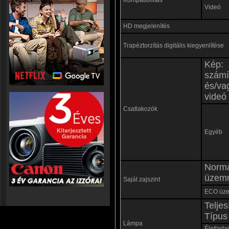
Kompatibilitás
Videó
HD megjelenítés
Trapéztorzítás digitális kiegyenlítése
Kép:
számí
és/va
videó
Csatlakozók
Egyéb
Norm
üzem
Saját zajszint
ECO üz
Teljes
Típus
Lámpa
Élettart