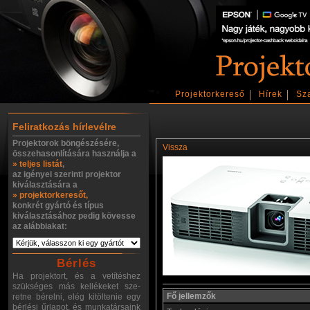
Projektorkereső
Hírek
Sz
Feliratkozás hírlevélre
Projektorok böngészésére,
Vissza
összehasonlítására használja a
» teljes listát
,
az igényei szerinti projektor
kiválasztására a
» projektorkeresőt,
konkrét gyártó és típus
kiválasztásához pedig kövesse
az alábbiakat:
Bérlés
Ha projektort, és a vetítéshez
szükséges más kellékeket sze-
Fő jellemzők
retne bérelni, elég kitöltenie egy
bérlési űrlapot, és munkatársaink