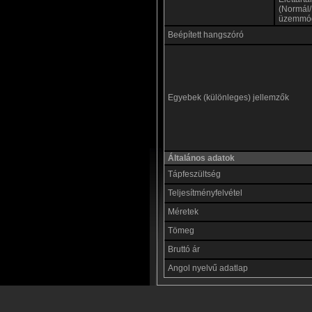
(Normál
üzemmó
Beépített hangszóró
Egyebek (különleges) jellemzők
Általános adatok
Tápfeszültség
Teljesítményfelvétel
Méretek
Tömeg
Bruttó ár
Angol nyelvű adatlap