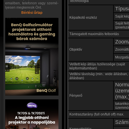
Technológia
emailben, telefonon vagy szemé-
lyesen megkeresik Önt.
Típus
Bérlési űrlap
Saját ké
Képalkotó eszköz
Saját fe
(pixelsz
Támogatott maximális felbontás
Zoom/
Objektív
Zoomátf
Mozgatás
Vetített kép átlója /szélessége (saját
képformátumban)
Vetítési távolság (min.: wide állásban, 
állásban)
Norm
üzem
Fényerő
(max.
takaréko
üzemmó
Kontrasztarány (full on/full off) max.
Számí