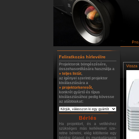
Pro
Feliratkozás hírlevélre
Projektorok böngészésére,
Vissza
összehasonlítására használja a
» teljes listát
,
az igényei szerinti projektor
kiválasztására a
» projektorkeresőt,
konkrét gyártó és típus
kiválasztásához pedig kövesse
az alábbiakat:
Bérlés
Ha projektort, és a vetítéshez
szükséges más kellékeket sze-
retne bérelni, elég kitöltenie egy
bérlési űrlapot, és munkatársaink