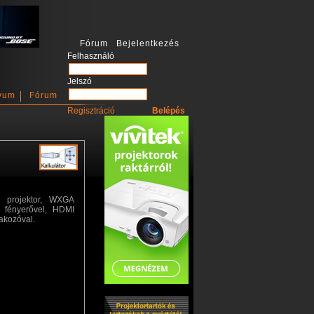
Fórum Bejelentkezés
Felhasználó
Jelszó
vum
Fórum
Regisztráció
 projektor, WXGA
n fényerővel, HDMI
lakozóval.