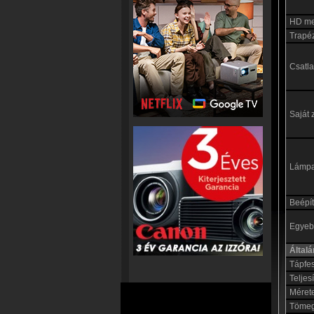
HD me
Trapéz
Csatl
Saját 
Lámp
Beépít
Egyebe
Által
Tápfe
Teljes
Méret
Töme