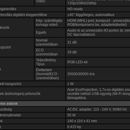
Videó
720p/1080i/1080p
gjelenítés
HD-ready
torzítás digitális kiegyenlítése
±40° függőleges, automatikus
Kép: számítógép
HDMI (MHL) port, kompozit - univerzális
és/vagy videó
RGB/komponens be, adapterkábellel)
akozók
Audio ki az univerzális I/O porton át, mi
Egyéb
DC tápcsatlakozó
Normál
31 dB
üzemmódban
zajszint
ECO
29 dB
üzemmódban
Teljesítmény,
RGB LED-ek
Típus
a
Élettartam
(Normál/ECO
20000/30000 óra
üzemmódban)
ett hangszóró
1 W
Acer EcoProjection, 1,7x-es digitális zo
k (különleges) jellemzők
vezeték nélküli USB egység (Wi-Fi dong
támogatása.
ános adatok
szültség
AC/DC adapter: 110 - 240 V, 50/60 Hz
ítményfelvétel
55 W
ek
140 x 116 x 41 mm
g
0,415 kg