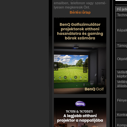
emailben, telefonon vagy szemé-
lyesen megkeresik Önt.
Fő je
Bérlési űrlap
Techn
Képal
Támoga
Objekt
Vetíte
képfo
Vetíté
állásb
Fénye
Kontras
Kompat