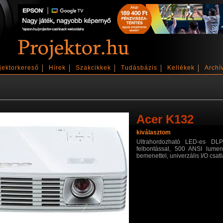
jektorkereső
Hírek
Szakcikkek
Tudásbázis
Kellékek
Archí
Acer K132
kiválasztom
Ultrahordozható LED-es DLP
felbontással, 500 ANSI lume
bemenettel, univerzális I/O csat