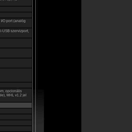
 I/O port (analóg
ni-USB szervizport,
om, opcionális
le), MHL v1.2 jel