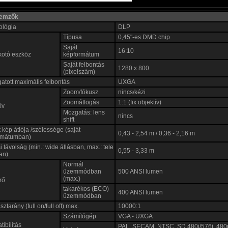
llemzők
ológia
DLP
Típusa
0,45"-es DMD chip
Saját
16:10
kotó eszköz
képformátum
Saját felbontás
1280 x 800
(pixelszám)
tott maximális felbontás
UXGA
Zoom/fókusz
nincs/kézi
Zoomátfogás
1:1 (fix objektív)
ív
Mozgatás: lens
nincs
shift
tt kép átlója /szélessége (saját
0,43 - 2,54 m / 0,36 - 2,16 m
rmátumban)
si távolság (min.: wide állásban, max.: tele
0,55 - 3,33 m
an)
Normál
üzemmódban
500 ANSI lumen
(max.)
rő
takarékos (ECO)
400 ANSI lumen
üzemmódban
ztarány (full on/full off) max.
10000:1
Számítógép
VGA - UXGA
ibilitás
PAL, SECAM, NTSC, SD 480i/576i, 480