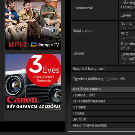
számító
és/vagy 
Csatlakozók
Egyéb
Normál
üzemmó
Saját zajszint
ECO
üzemmó
Teljesít
Típus
Lámpa
Élettart
(Normál
üzemmó
Beépített hangszóró
Egyebek (különleges) jellemzők
Általános adatok
Tápfeszültség
Teljesítményfelvétel
Méretek
Tömeg
Bruttó ár
Angol nyelvű adatlap