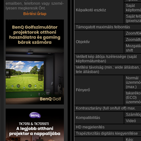
emailben, telefonon vagy szemé-
Saját
lyesen megkeresik Önt.
Képalkotó eszköz
képform
Bérlési űrlap
Saját fe
(pixelsz
Támogatott maximális felbontás
Zoom/fó
Zoomátf
Objektív
Mozgatás
shift
Vetített kép átlója /szélessége (saját
képformátumban)
Vetítési távolság (min.: wide állásban,
tele állásban)
Normál
üzemmó
(max.)
Fényerő
takaréko
(ECO)
üzemmó
Kontrasztarány (full on/full off) max.
Számító
Kompatibilitás
Videó
HD megjelenítés
Trapéztorzítás digitális kiegyenlítése
Kép: