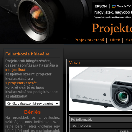
Projektorkereső
Hírek
Sz
Feliratkozás hírlevélre
Projektorok böngészésére,
Vissza
összehasonlítására használja a
» teljes listát
,
az igényei szerinti projektor
kiválasztására a
» projektorkeresőt,
konkrét gyártó és típus
kiválasztásához pedig kövesse
az alábbiakat:
Bérlés
Ha projektort, és a vetítéshez
Fő jellemzők
szükséges más kellékeket sze-
Technológia
retne bérelni, elég kitöltenie egy
bérlési űrlapot, és munkatársaink
Típusa