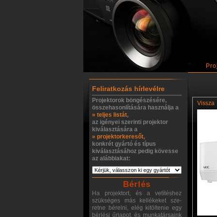
Pro
Feliratkozás hírlevélre
Projektorok böngészésére,
Vissza
összehasonlítására használja a
» teljes listát
,
az igényei szerinti projektor
kiválasztására a
» projektorkeresőt,
konkrét gyártó és típus
kiválasztásához pedig kövesse
az alábbiakat:
Bérlés
Ha projektort, és a vetítéshez
szükséges más kellékeket sze-
retne bérelni, elég kitöltenie egy
bérlési űrlapot, és munkatársaink