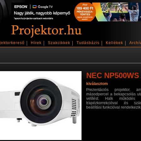
jektorkereső
Hírek
Szakcikkek
Tudásbázis
Kellékek
Archí
NEC NP500WS
kiválasztom
Prezentációs projektor, 
másodpercel a bekapcsolás utá
vetítést. Halk működés jel
trapézkorrekcióval és sz
beállítási funkcióval rendelkezik