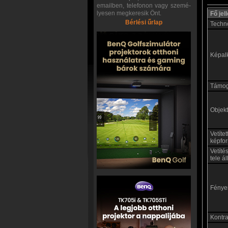
emailben, telefonon vagy szemé-
lyesen megkeresik Önt.
Fő je
Bérlési űrlap
Techn
Képal
Támoga
Objekt
Vetíte
képfo
Vetíté
tele á
Fénye
Kontras