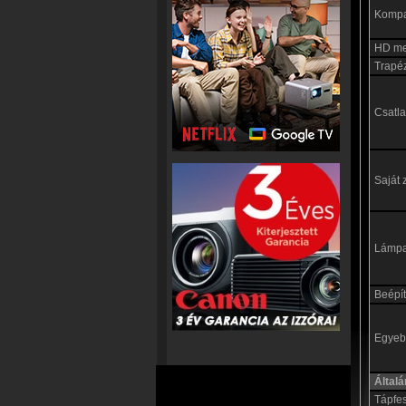
Kompat
HD me
Trapéz
Csatl
Saját 
Lámp
Beépít
Egyebe
Által
Tápfe