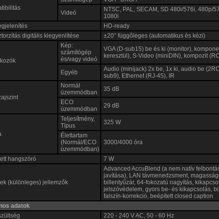
ibilitás
NTSC, PAL, SECAM, SD 480i/576i, 480p/5
Videó
1080i
gjelenítés
HD-ready
torzítás digitális kiegyenlítése
±20° függőleges (automatikus és kézi)
Kép:
VGA (D-sub15) be és ki (monitor), kompon
számítógép
keresztül), S-Video (miniDIN), kompozit (R
és/vagy videó
akozók
Audio (minijack) 2x be, 1x ki, audio be (2
Egyéb
sub9), Ethernet (RJ-45), IR
Normál
35 dB
üzemmódban
zajszint
ECO
29 dB
üzemmódban
Teljesítmény,
325 W
Típus
a
Élettartam
(Normál/ECO
3000/4000 óra
üzemmódban)
ett hangszóró
7 W
Advanced AccuBlend (a nem natív felbontás
javítása), LAN távmenedzsment, magassá
k (különleges) jellemzők
billentyűzár, 64-fokozatú nagyítás, kikapcsol
jelszóvédelem, gyors be- és kikapcsolás, bi
falszín-korrekció, beépített closed caption
ános adatok
szültség
220 - 240 V AC, 50 - 60 Hz