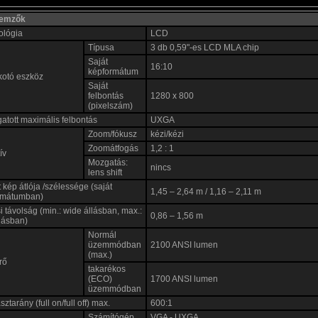
llemzők
ológia
LCD
Típusa
3 db 0,59"-es LCD MLA chip
Saját
16:10
képformátum
kotó eszköz
Saját
felbontás
1280 x 800
(pixelszám)
tott maximális felbontás
UXGA
Zoom/fókusz
kézi/kézi
Zoomátfogás
1,2 : 1
ív
Mozgatás:
nincs
lens shift
tt kép átlója /szélessége (saját
1,45 – 2,64 m / 1,16 – 2,11 m
rmátumban)
si távolság (min.: wide állásban, max.:
0,86 – 1,56 m
llásban)
Normál
üzemmódban
2100 ANSI lumen
(max.)
rő
takarékos
(ECO)
1700 ANSI lumen
üzemmódban
ztarány (full on/full off) max.
600:1
Számítógép
VGA - UXGA