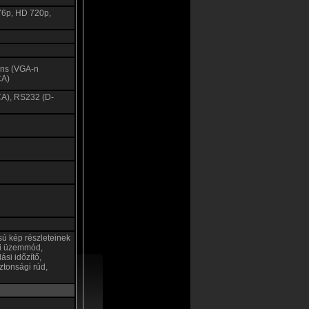
76p, HD 720p,
ens (VGA-n
CA)
RCA), RS232 (D-
ú kép részleteinek
gi üzemmód,
ási időzítő,
ztonsági rúd,