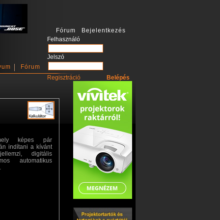
Fórum Bejelentkezés
Felhasználó
Jelszó
vum
Fórum
Regisztráció
amely képes pár
n indítani a kívánt
lemzi, digitális
ámos automatikus
.