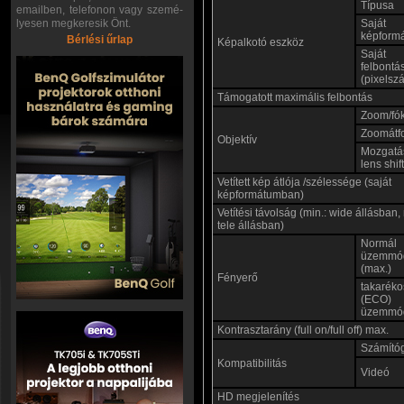
Típusa
emailben, telefonon vagy szemé-
lyesen megkeresik Önt.
Saját
képform
Bérlési űrlap
Képalkotó eszköz
Saját
felbontá
(pixelsz
Támogatott maximális felbontás
Zoom/fó
Zoomátf
Objektív
Mozgatá
lens shift
Vetített kép átlója /szélessége (saját
képformátumban)
Vetítési távolság (min.: wide állásban,
tele állásban)
Normál
üzemmó
(max.)
Fényerő
takaréko
(ECO)
üzemmó
Kontrasztarány (full on/full off) max.
Számító
Kompatibilitás
Videó
HD megjelenítés