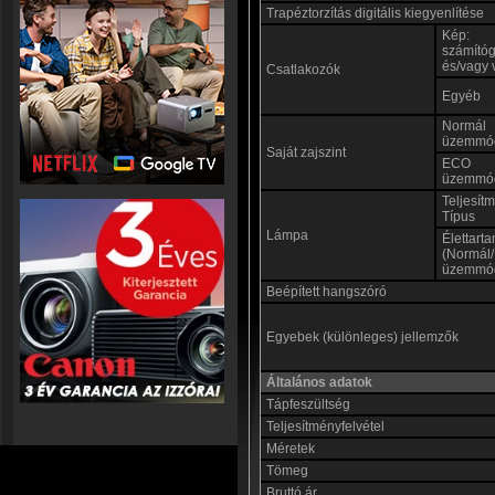
Trapéztorzítás digitális kiegyenlítése
Kép:
számító
és/vagy 
Csatlakozók
Egyéb
Normál
üzemmó
Saját zajszint
ECO
üzemmó
Teljesít
Típus
Lámpa
Élettart
(Normál
üzemmó
Beépített hangszóró
Egyebek (különleges) jellemzők
Általános adatok
Tápfeszültség
Teljesítményfelvétel
Méretek
Tömeg
Bruttó ár