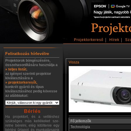
Projektorkereső
Hírek
Sz
Feliratkozás hírlevélre
Projektorok böngészésére,
Vissza
összehasonlítására használja a
» teljes listát
,
az igényei szerinti projektor
kiválasztására a
» projektorkeresőt,
konkrét gyártó és típus
kiválasztásához pedig kövesse
az alábbiakat:
Bérlés
Ha projektort, és a vetítéshez
szükséges más kellékeket sze-
Fő jellemzők
retne bérelni, elég kitöltenie egy
Technológia
bérlési űrlapot, és munkatársaink